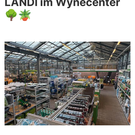
LANDI im Wynecenter
🌳🪴